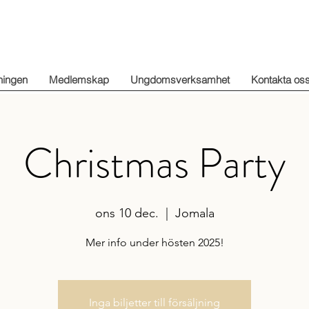
ningen
Medlemskap
Ungdomsverksamhet
Kontakta os
Christmas Party
ons 10 dec.
  |  
Jomala
Mer info under hösten 2025!
Inga biljetter till försäljning