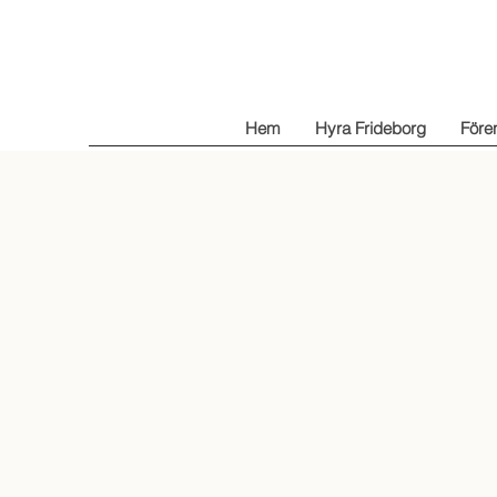
Hem
Hyra Frideborg
Före