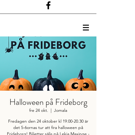
Halloween på Frideborg
fre 24 okt.
  |  
Jomala
Fredagen den 24 oktober kl 19.00-20.30 är
det 5-6ornas tur att fira halloween på
Frideborg! Biljetter säljs på Lekia Maxinge -