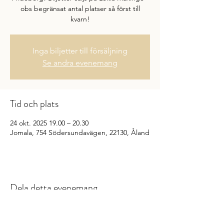
obs begränsat antal platser så först till
kvarn!
Inga biljetter till försäljning
Se andra evenemang
Tid och plats
24 okt. 2025 19.00 – 20.30
Jomala, 754 Södersundavägen, 22130, Åland
Dela detta evenemang