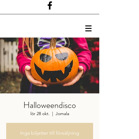
Halloweendisco
lör 28 okt.
  |  
Jomala
Inga biljetter till försäljning