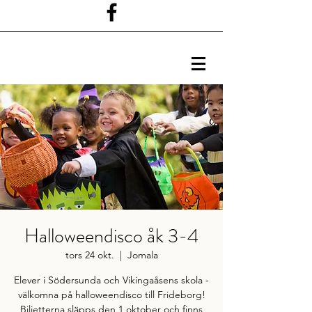
Halloweendisco åk 3-4
tors 24 okt.
  |  
Jomala
Elever i Södersunda och Vikingaåsens skola -
välkomna på halloweendisco till Frideborg!
Biljetterna släpps den 1 oktober och finns