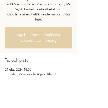
att köpa hos Lekia (Maxinge & Sittkoff) för
5€/st. Endast kontantbetalning.
Klä gärna ut er. Heltäckande masker tillåts
inte.
Inga biljetter till försäljning
Se andra evenemang
Tid och plats
24 okt. 2024 18.30
Jomala, Södersundavägen, Åland
Dela detta evenemang