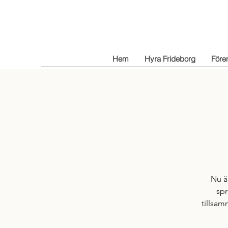
Hem
Hyra Frideborg
Före
Nu är
spr
tillsam