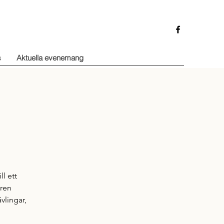
s
Aktuella evenemang
ll ett
åren
vlingar,