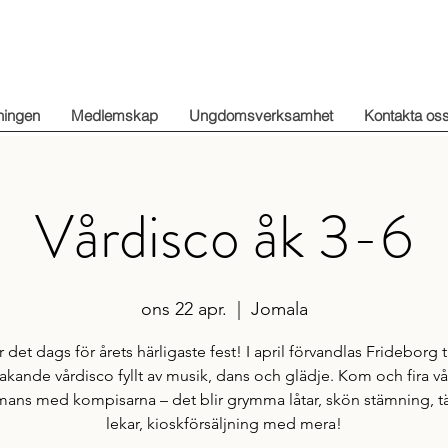
ningen
Medlemskap
Ungdomsverksamhet
Kontakta os
Vårdisco åk 3-6
ons 22 apr.
  |  
Jomala
 det dags för årets härligaste fest! I april förvandlas Frideborg ti
akande vårdisco fyllt av musik, dans och glädje. Kom och fira v
mans med kompisarna – det blir grymma låtar, skön stämning, tä
lekar, kioskförsäljning med mera!