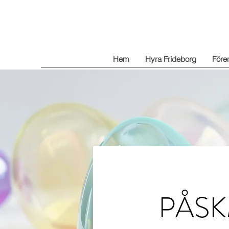
Hem
Hyra Frideborg
Före
PÅS