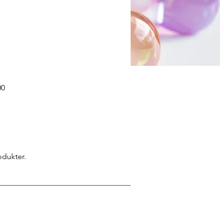
00
odukter.