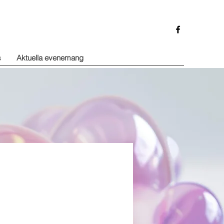
s
Aktuella evenemang